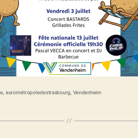
ce
,
eurométropoledestrasbourg
,
Vendenheim
es