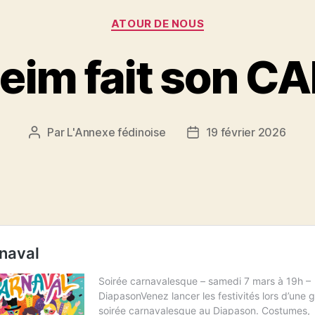
Catégories
ATOUR DE NOUS
im fait son C
Par
L'Annexe fédinoise
19 février 2026
Auteur
Date
de
de
l’article
l’article