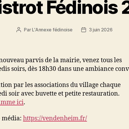
istrot Fédinois
Par
L'Annexe fédinoise
3 juin 2026
Auteur
Date
de
de
l’article
l’article
 nouveau parvis de la mairie, venez tous les
dis soirs, dès 18h30 dans une ambiance conv
ion par les associations du village chaque
di soir avec buvette et petite restauration.
amme ici
.
e média:
https://vendenheim.fr/