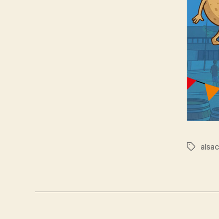
alsa
Étiquett