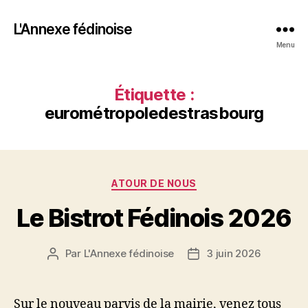
L'Annexe fédinoise
Menu
Étiquette :
eurométropoledestrasbourg
Catégories
ATOUR DE NOUS
Le Bistrot Fédinois 2026
Par
L'Annexe fédinoise
3 juin 2026
Auteur
Date
de
de
l’article
l’article
Sur le nouveau parvis de la mairie, venez tous