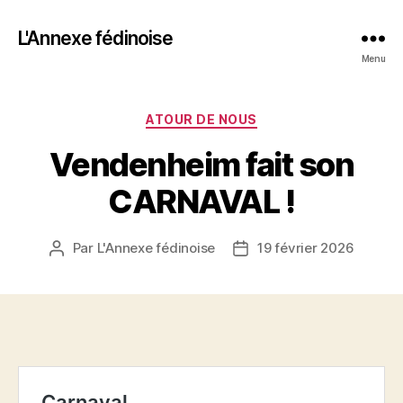
L'Annexe fédinoise
Menu
Catégories
ATOUR DE NOUS
Vendenheim fait son
CARNAVAL !
Par
L'Annexe fédinoise
19 février 2026
Auteur
Date
de
de
l’article
l’article